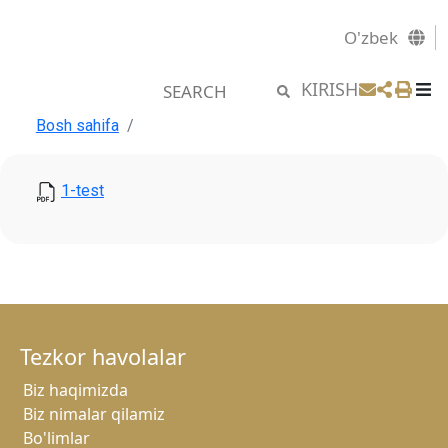
O'zbek
KIRISH
Bosh sahifa
1-test
Tezkor havolalar
Biz haqimizda
Biz nimalar qilamiz
Bo'limlar