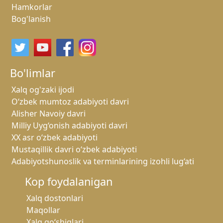
Hamkorlar
Bog'lanish
Bo'limlar
Xalq og'zaki ijodi
O‘zbek mumtoz adabiyoti davri
Alisher Navoiy davri
Milliy Uyg‘onish adabiyoti davri
XX asr o‘zbek adabiyoti
Mustaqillik davri o‘zbek adabiyoti
Adabiyotshunoslik va terminlarining izohli lug‘ati
Kop foydalanigan
Xalq dostonlari
Maqollar
Xalq qo‘shiqlari